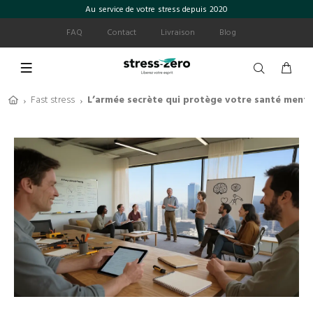
Au service de votre stress depuis 2020
FAQ
Contact
Livraison
Blog
Fast stress
L’armée secrète qui protège votre santé menta
›
›