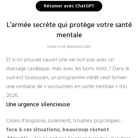
Résumer avec ChatGPT
L’armée secrète qui protège votre santé
mentale
Publié le 04 septembre 2025
Et si on pouvait sauver une vie non pas avec un
massage cardiaque, mais avec les bons mots ? Dans le
sud-est toulousain, un programme inédit veut former
une centaine de « secouristes en santé mentale » d’ici
2026.
Une urgence silencieuse
Crises d’angoisse, isolement, troubles psychiques :
face à ces situations, beaucoup restent