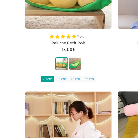
2 avis
Peluche Petit Pois
15,00€
20 cm
35 cm
45 cm
65 cm
AJOUTER AU PANIER