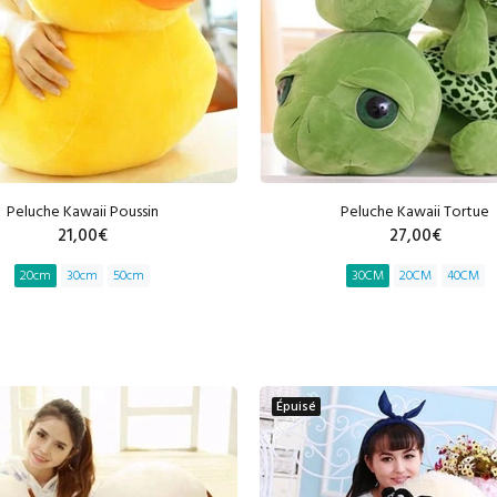
Peluche Kawaii Poussin
Peluche Kawaii Tortue
21,00€
27,00€
20cm
30cm
50cm
30CM
20CM
40CM
AJOUTER AU PANIER
AJOUTER AU PANIE
Épuisé