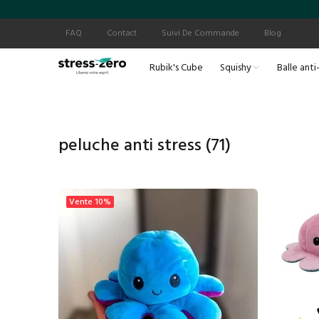
FAQ
Contact
Suivi De Commande
Blog
Rubik's Cube
Squishy
Balle anti
peluche anti stress
(71)
Vente
10%