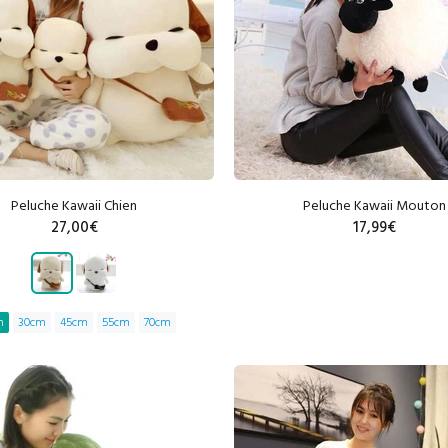
Peluche Kawaii Chien
Peluche Kawaii Mouton
27,00€
17,99€
m
30cm
45cm
55cm
70cm
AJOUTER AU PANIER