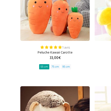
1 avis
Peluche Kawaii Carotte
33,00€
55 cm
75 cm
95 cm
AJOUTER AU PANIER