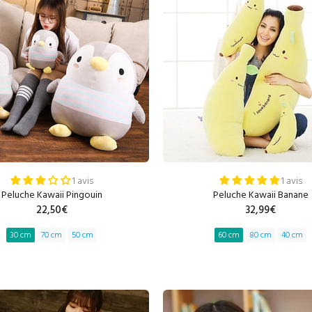
1 avis
1 avis
Peluche Kawaii Pingouin
Peluche Kawaii Banane
22,50€
32,99€
30 cm
70 cm
50 cm
60 cm
80 cm
40 cm
AJOUTER AU PANIER
AJOUTER AU PANIE