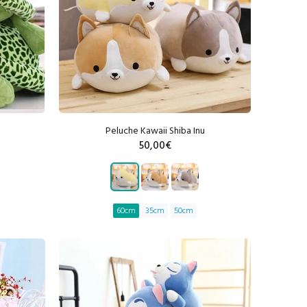
Peluche Kawaii Shiba Inu
50,00€
R
60cm
35cm
50cm
AJOUTER AU PANIER