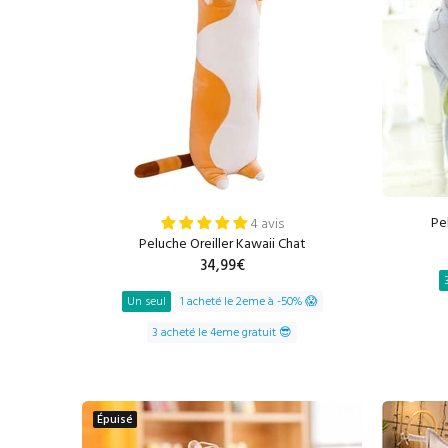
Pe
4 avis
Peluche Oreiller Kawaii Chat
34,99€
Un seul
1 acheté le 2eme à -50% 😱
3 acheté le 4eme gratuit 😎
AJOUTER AU PANIER
Épuisé