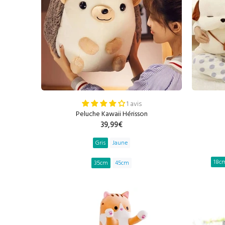
1 avis
Peluche Kawaii Hérisson
39,99€
Gris
Jaune
18c
35cm
45cm
AJOUTER AU PANIER