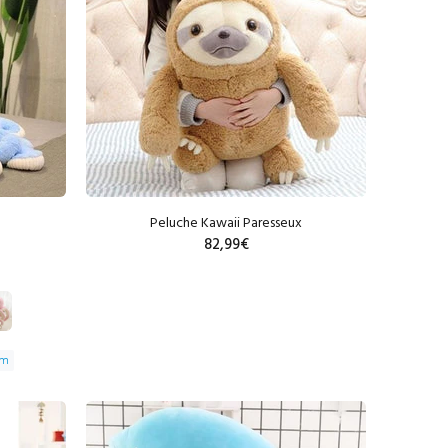
Peluche Kawaii Paresseux
82,99€
cm
R