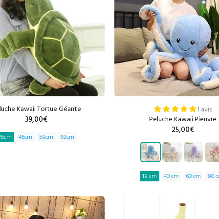
luche Kawaii Tortue Géante
1 avis
39,00€
Peluche Kawaii Pieuvre
25,00€
35cm
45cm
58cm
68cm
AJOUTER AU PANIER
18 cm
40 cm
60 cm
80 
AJOUTER AU PANIE