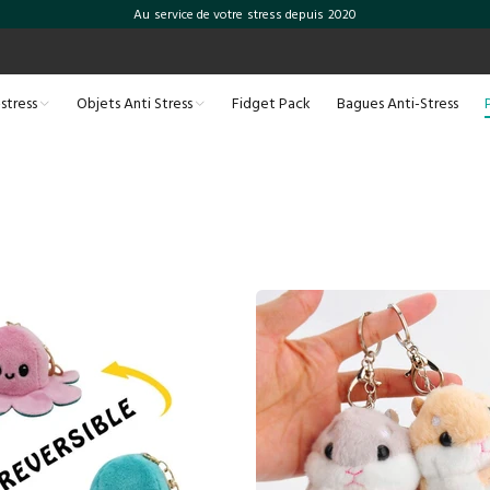
Au service de votre stress depuis 2020
-stress
Objets Anti Stress
Fidget Pack
Bagues Anti-Stress