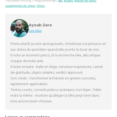
Translation missing: fr.blogs.article.tags:
bac
,
études
,
gestion de stress
,
soulagement du stress
,
Stress
Ayoub Zero
Lire plus
Plume plutôt posée qu’angoissée, s’intéresse à la pression et
aux stress du quotidien quand elle pointe le bout du nez.
Il note un moment précis, lit la recherche liée, décortique
chaque donnée utile.
Il teste ensuite : balle en liège, minuteur respiratoire, carnet
de gratitude, objets simples, verdict approuvé.
Son credo : transformer la théorie en gestes concrets,
rapidement applicables.
Textes courts, conseils pratico-pratiques, ton léger ; l’idée
reste la même : montrer qu’alléger la tête peut tenir dans
trois actions bien choisies.