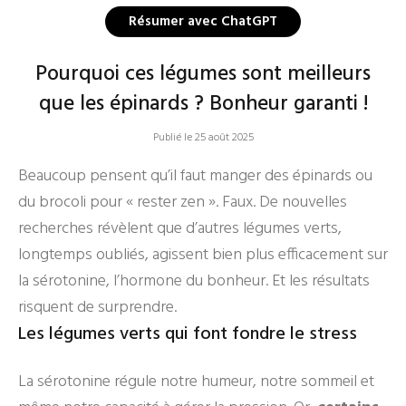
Résumer avec ChatGPT
Pourquoi ces légumes sont meilleurs
que les épinards ? Bonheur garanti !
Publié le 25 août 2025
Beaucoup pensent qu’il faut manger des épinards ou
du brocoli pour « rester zen ». Faux. De nouvelles
recherches révèlent que d’autres légumes verts,
longtemps oubliés, agissent bien plus efficacement sur
la sérotonine, l’hormone du bonheur. Et les résultats
risquent de surprendre.
Les légumes verts qui font fondre le stress
La sérotonine régule notre humeur, notre sommeil et