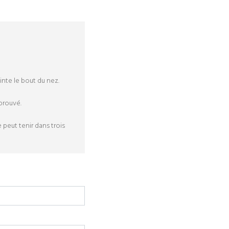
inte le bout du nez.
pprouvé.
e peut tenir dans trois