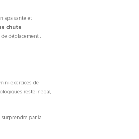
on apaisante et
une chute
 de déplacement :
mini-exercices de
ologiques reste inégal,
s surprendre par la