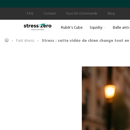
FAQ
Contact
Suivi De Commande
Blog
Rubik's Cube
Squishy
Balle anti
Fast stress
Stress : cette vidéo de chien change tout en
›
›