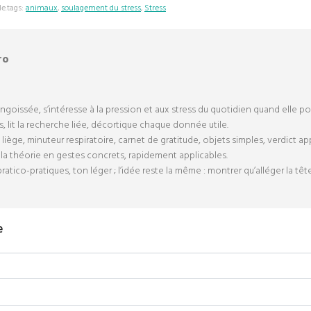
le.tags:
animaux
,
soulagement du stress
,
Stress
ro
goissée, s’intéresse à la pression et aux stress du quotidien quand elle po
, lit la recherche liée, décortique chaque donnée utile.
en liège, minuteur respiratoire, carnet de gratitude, objets simples, verdict a
la théorie en gestes concrets, rapidement applicables.
ratico-pratiques, ton léger ; l’idée reste la même : montrer qu’alléger la têt
e