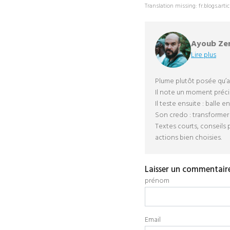
Translation missing: fr.blogs.artic
Ayoub Ze
Lire plus
Plume plutôt posée qu’an
Il note un moment précis
Il teste ensuite : balle 
Son credo : transformer 
Textes courts, conseils p
actions bien choisies.
Laisser un commentair
prénom
Email