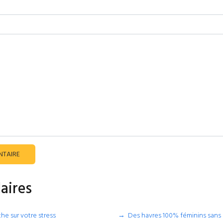
NTAIRE
laires
he sur votre stress
Des havres 100% féminins sans 