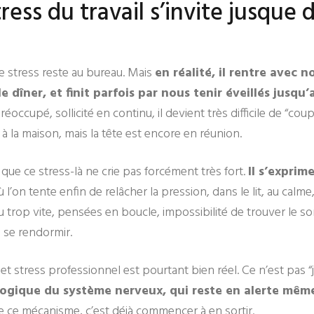
ress du travail s’invite jusque d
e stress reste au bureau. Mais
en réalité, il rentre avec no
e dîner, et finit parfois par nous tenir éveillés jusqu’
occupé, sollicité en continu, il devient très difficile de “coup
à la maison, mais la tête est encore en réunion.
 que ce stress-là ne crie pas forcément très fort.
Il s’exprim
on tente enfin de relâcher la pression, dans le lit, au calme, 
trop vite, pensées en boucle, impossibilité de trouver le som
à se rendormir.
et stress professionnel est pourtant bien réel. Ce n’est pas “j
logique du système nerveux, qui reste en alerte mêm
ce mécanisme, c’est déjà commencer à en sortir.