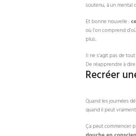
soutenu, à un mental q
Et bonne nouvelle :
c
où l’on comprend d’où 
plus.
Il ne s’agit pas de to
De réapprendre à dire 
Recréer une
Quand les journées débo
quand il peut vraiment
Ça peut commencer par
douche en conscienc