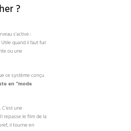
cher ?
veau s’active :
Utile quand il faut fuir
nte ou une
 que ce système conçu
este en “mode
. C’est une
Il repasse le film de la
ref, il tourne en