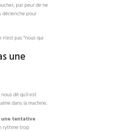
coucher, par peur de ne
ps déclenche pour
 n’est pas “nous qui
as une
nous dit qu’il est
calme dans la machine.
t une tentative
un rythme trop