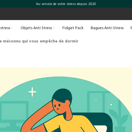
Au service de votre stress depuis 2020
-stress
Objets Anti Stress
Fidget Pack
Bagues Anti-Stress
sme méconnu qui vous empêche de dormir