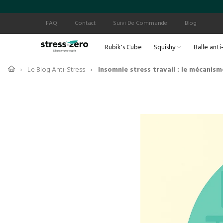
FAQ
Contact
Suivi De Commande
Blog
Rubik's Cube
Squishy
Balle anti
Le Blog Anti-Stress
Insomnie stress travail : le mécani
›
›