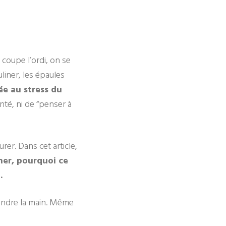
 coupe l’ordi, on se
liner, les épaules
iée au stress du
nté, ni de “penser à
rer. Dans cet article,
cher, pourquoi ce
.
endre la main. Même