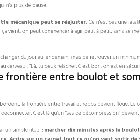
ui n’a plus de pause.
ette mécanique peut se réajuster.
Ce n’est pas une fatal
ça vient, on peut commencer à agir petit à petit, sans se me
ut changer du jour au lendemain, mais de retrouver un minimum 
au cerveau : “Là, tu peux relâcher. C’est bon, on est en sécur
 frontière entre boulot et so
rdent, la frontière entre travail et repos devient floue. Le ce
 déconnecter. C’est là qu’un “sas de décompression” devient 
 un simple rituel :
marcher dix minutes après le boulot
e, écrire sur un carnet tout ce qu’on veut sortir de 