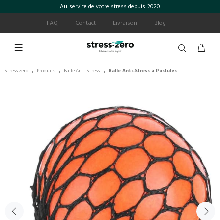
Au service de votre stress depuis 2020
FAQ
Contact
Livraison
Blog
Stress zero
Produits
Balle Anti-Stress
Balle Anti-Stress à Pustules
›
›
›