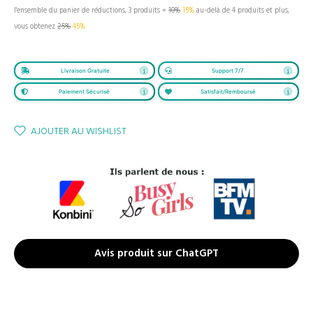
l'ensemble du panier de réductions, 3 produits =
10%
15%
au-delà de 4 produits et plus,
vous obtenez
25%
45%
Livraison Gratuite
Support 7/7
Paiement Sécurisé
Satisfait/Remboursé
AJOUTER AU WISHLIST
Avis produit sur ChatGPT