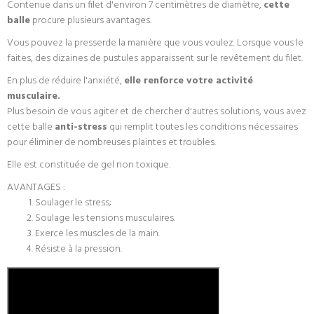
Contenue dans un filet d'environ 7 centimètres de diamètre,
cette
balle
procure plusieurs avantages.
Vous pouvez la presser
de la manière que vous voulez. Lorsque vous le
faites,
des dizaines de pustules apparaissent sur le revêtement du filet.
En plus de réduire l'anxiété,
elle renforce votre activité
musculaire.
Plus besoin de vous agiter et de chercher d'autres solutions, vous avez
cette balle
anti-stress
qui remplit toutes les conditions nécessaires
pour éliminer de nombreuses plaintes et troubles.
Elle est constituée de gel non toxique.
AVANTAGES :
Soulager le stress;
Soulage les tensions musculaires.
Exerce les muscles de la main.
Résiste à la pression.