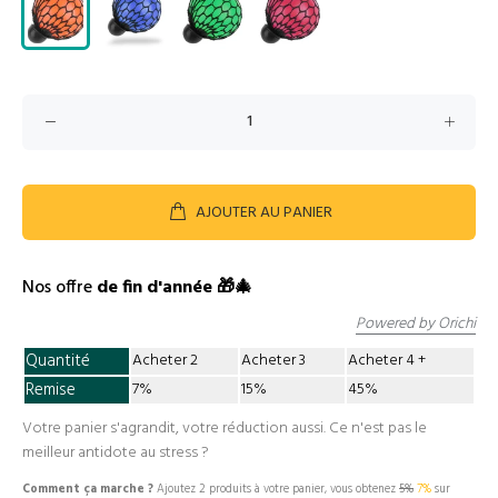
AJOUTER AU PANIER
Nos offre
de fin d'année 🎁🎄
Powered by Orichi
Quantité
Acheter 2
Acheter 3
Acheter 4
Remise
7%
15%
45%
Votre panier s'agrandit, votre réduction aussi. Ce n'est pas le
meilleur antidote au stress ?
Comment ça marche ?
Ajoutez 2 produits à votre panier, vous obtenez
5%
7%
sur