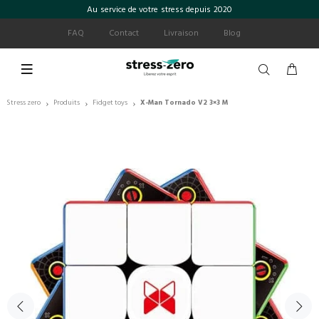
Au service de votre stress depuis 2020
FAQ
Contact
Livraison
Blog
Stress zero
Produits
Fidget toys
X-Man Tornado V2 3×3 M
›
›
›