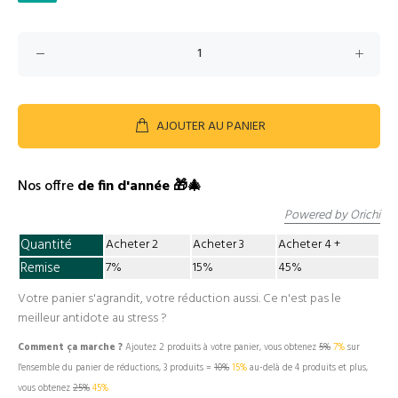
AJOUTER AU PANIER
Nos offre
de fin d'année 🎁🎄
Powered by Orichi
Quantité
Acheter 2
Acheter 3
Acheter 4
Remise
7%
15%
45%
Votre panier s'agrandit, votre réduction aussi. Ce n'est pas le
meilleur antidote au stress ?
Comment ça marche ?
Ajoutez 2 produits à votre panier, vous obtenez
5%
7%
sur
l'ensemble du panier de réductions, 3 produits =
10%
15%
au-delà de 4 produits et plus,
vous obtenez
25%
45%