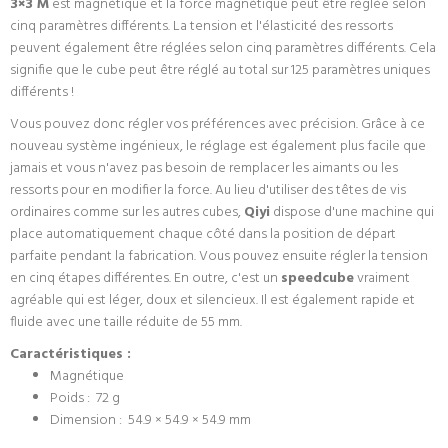
3×3 M
est magnétique et la force magnétique peut être réglée selon
cinq paramètres différents. La tension et l'élasticité des ressorts
peuvent également être réglées selon cinq paramètres différents. Cela
signifie que le cube peut être réglé au total sur 125 paramètres uniques
différents !
Vous pouvez donc régler vos préférences avec précision. Grâce à ce
nouveau système ingénieux, le réglage est également plus facile que
jamais et vous n'avez pas besoin de remplacer les aimants ou les
ressorts pour en modifier la force. Au lieu d'utiliser des têtes de vis
ordinaires comme sur les autres cubes,
Qiyi
dispose d'une machine qui
place automatiquement chaque côté dans la position de départ
parfaite pendant la fabrication. Vous pouvez ensuite régler la tension
en cinq étapes différentes. En outre, c'est un
speedcube
vraiment
agréable qui est léger, doux et silencieux. Il est également rapide et
fluide avec une taille réduite de 55 mm.
Caractéristiques :
Magnétique
Poids :
72 g
Dimension :
54.9 × 54.9 × 54.9 mm