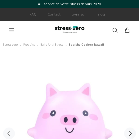
Au service de votre stress depuis 2020
FAQ
Contact
Livraison
Blog
Stress zero
Produits
Balle Anti-Stress
Squishy Cochon kawaii
›
›
›