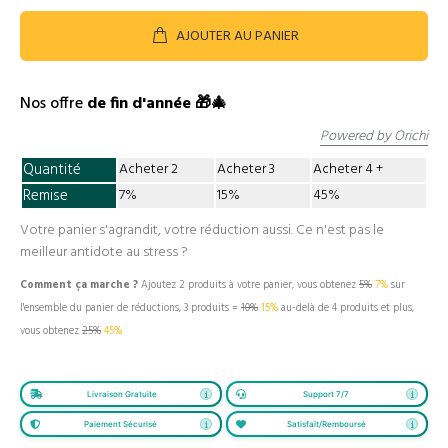
AJOUTER AU PANIER
Nos offre
de fin d'année 🎁🎄
Powered by Orichi
Quantité
Acheter 2
Acheter 3
Acheter 4
Remise
7%
15%
45%
Votre panier s'agrandit, votre réduction aussi. Ce n'est pas le
meilleur antidote au stress ?
Comment ça marche ?
Ajoutez 2 produits à votre panier, vous obtenez
5%
7%
sur
l'ensemble du panier de réductions, 3 produits =
10%
15%
au-delà de 4 produits et plus,
vous obtenez
25%
45%
Livraison Gratuite
Support 7/7
Paiement Sécurisé
Satisfait/Remboursé