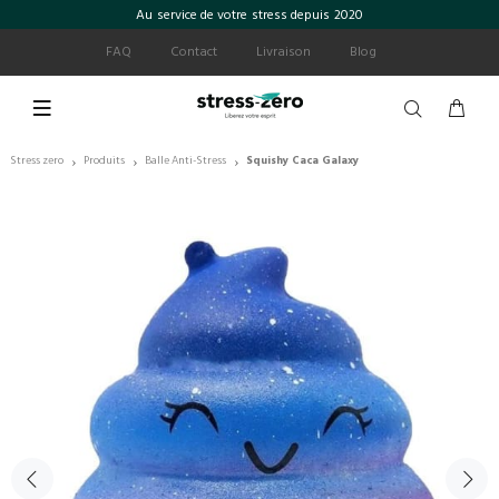
Au service de votre stress depuis 2020
FAQ
Contact
Livraison
Blog
Stress zero
Produits
Balle Anti-Stress
Squishy Caca Galaxy
›
›
›