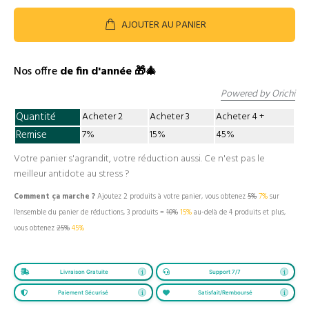
AJOUTER AU PANIER
Nos offre
de fin d'année 🎁🎄
Powered by Orichi
Quantité
Acheter 2
Acheter 3
Acheter 4
Remise
7%
15%
45%
Votre panier s'agrandit, votre réduction aussi. Ce n'est pas le
meilleur antidote au stress ?
Comment ça marche ?
Ajoutez 2 produits à votre panier, vous obtenez
5%
7%
sur
l'ensemble du panier de réductions, 3 produits =
10%
15%
au-delà de 4 produits et plus,
vous obtenez
25%
45%
Livraison Gratuite
Support 7/7
Paiement Sécurisé
Satisfait/Remboursé