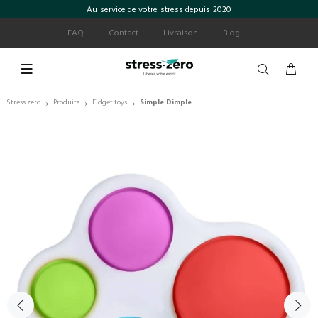
Au service de votre stress depuis 2020
FAQ
Contact
Livraison
Blog
Stress zero
Produits
Fidget toys
Simple Dimple
›
›
›