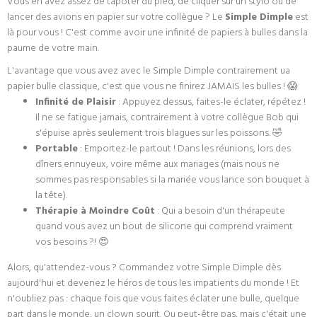
Vous en avez assez de tapoter du pied, de cliquer sur un stylo ou de
lancer des avions en papier sur votre collègue ? Le
Simple Dimple
est
là pour vous ! C'est comme avoir une infinité de papiers à bulles dans la
paume de votre main.
L'avantage que vous avez avec le Simple Dimple contrairement ua
papier bulle classique, c'est que vous ne finirez JAMAIS les bulles ! 😱
Infinité de Plaisir
: Appuyez dessus, faites-le éclater, répétez !
Il ne se fatigue jamais, contrairement à votre collègue Bob qui
s'épuise après seulement trois blagues sur les poissons. 🤣
Portable
: Emportez-le partout ! Dans les réunions, lors des
dîners ennuyeux, voire même aux mariages (mais nous ne
sommes pas responsables si la mariée vous lance son bouquet à
la tête).
Thérapie à Moindre Coût
: Qui a besoin d'un thérapeute
quand vous avez un bout de silicone qui comprend vraiment
vos besoins ?! 😍
Alors, qu'attendez-vous ? Commandez votre Simple Dimple dès
aujourd'hui et devenez le héros de tous les impatients du monde ! Et
n'oubliez pas : chaque fois que vous faites éclater une bulle, quelque
part dans le monde, un clown sourit. Ou peut-être pas, mais c'était une