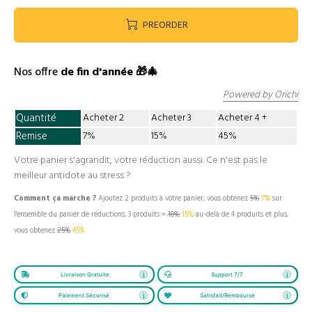
PREORDER
Nos offre
de fin d'année 🎁🎄
Powered by Orichi
Quantité
Acheter 2
Acheter 3
Acheter 4
Remise
7%
15%
45%
Votre panier s'agrandit, votre réduction aussi. Ce n'est pas le
meilleur antidote au stress ?
Comment ça marche ?
Ajoutez 2 produits à votre panier, vous obtenez
5%
7%
sur
l'ensemble du panier de réductions, 3 produits =
10%
15%
au-delà de 4 produits et plus,
vous obtenez
25%
45%
Livraison Gratuite
Support 7/7
Paiement Sécurisé
Satisfait/Remboursé