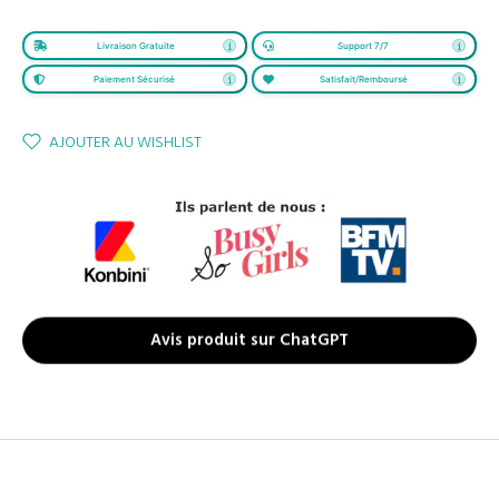
Livraison Gratuite
Support 7/7
Paiement Sécurisé
Satisfait/Remboursé
AJOUTER AU WISHLIST
Avis produit sur ChatGPT