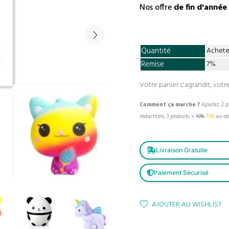
Nos offre
de fin d'année
Quantité
Achete
Remise
7%
Votre panier s'agrandit, votre
Comment ça marche ?
Ajoutez 2 pr
réductions, 3 produits =
10%
15%
au-de
Livraison Gratuite
Paiement Sécurisé
AJOUTER AU WISHLIST