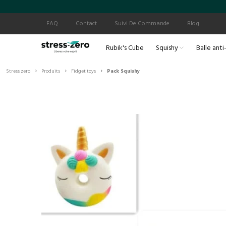
FAQ
Contact
Suivi De Commande
Blog
Rubik's Cube
Squishy
Balle anti
›
›
›
Stress zero
Produits
Fidget toys
Pack Squishy