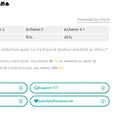
 🎁🎄
Powered by Orichi
r 2
Acheter 3
Acheter 4
15%
45%
 réduction aussi. Ce n'est pas le meilleur antidote au stress ?
oduits à votre panier, vous obtenez
5%
7%
sur l'ensemble du panier de
là de 4 produits et plus, vous obtenez
25%
45%
Support 7/7
Satisfait/Remboursé