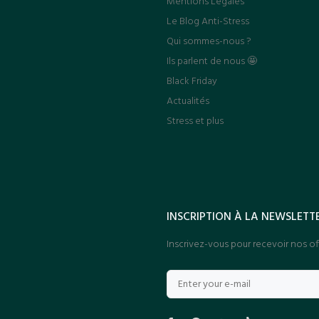
Mentions Légales
Le Blog Anti-Stress
Qui sommes-nous ?
Ils parlent de nous 🤩
Black Friday
Actualités
Stress et plus
INSCRIPTION À LA NEWSLETT
Inscrivez-vous pour recevoir nos off