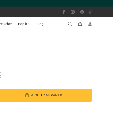
Peluches
Pop it
Blog
€
AJOUTER AU PANIER