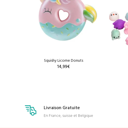
Squishy Licorne Donuts
14,99€
R
AJOUTER AU PANIER
Livraison Gratuite
En France, suisse et Belgique