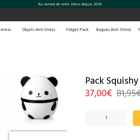
Au service de votre stress depuis 2020
-stress
Objets Anti Stress
Fidget Pack
Bagues Anti-Stress
Pack Squishy
37,00€
81,95