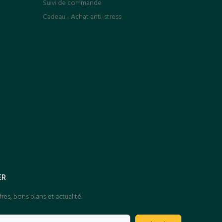
Suivi de commande
Cadeau - Achat anti-stress
ER
res, bons plans et actualité.