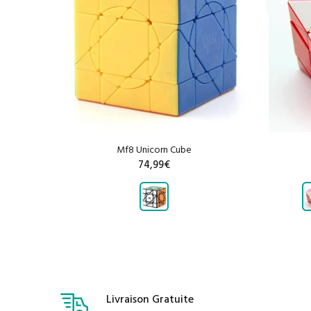
Mf8 Unicorn Cube
74,99€
R
AJOUTER AU PANIER
Livraison Gratuite