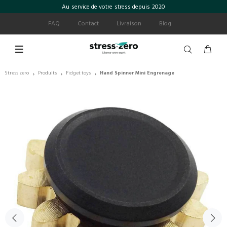
Au service de votre stress depuis 2020
FAQ
Contact
Livraison
Blog
Stress zero
Produits
Fidget toys
Hand Spinner Mini Engrenage
›
›
›