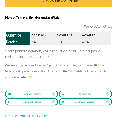
AJOUTER AU PANIER
Nos offre
de fin d'année 🎁🎄
Powered by Orichi
Quantité
Acheter 2
Acheter 3
Acheter 4
Remise
7%
15%
45%
Votre panier s'agrandit, votre réduction aussi. Ce n'est pas le
meilleur antidote au stress ?
Comment ça marche ?
Ajoutez 2 produits à votre panier, vous obtenez
5%
7%
sur
l'ensemble du panier de réductions, 3 produits =
10%
15%
au-delà de 4 produits et plus,
vous obtenez
25%
45%
Livraison Gratuite
Support 7/7
Paiement Sécurisé
Satisfait/Remboursé
AJOUTER AU WISHLIST