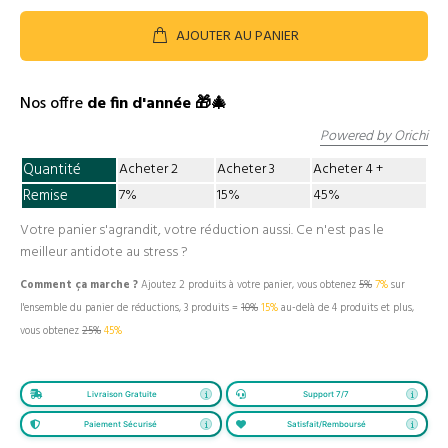
AJOUTER AU PANIER
Nos offre
de fin d'année 🎁🎄
Powered by Orichi
Quantité
Acheter 2
Acheter 3
Acheter 4
Remise
7%
15%
45%
Votre panier s'agrandit, votre réduction aussi. Ce n'est pas le
meilleur antidote au stress ?
Comment ça marche ?
Ajoutez 2 produits à votre panier, vous obtenez
5%
7%
sur
l'ensemble du panier de réductions, 3 produits =
10%
15%
au-delà de 4 produits et plus,
vous obtenez
25%
45%
Livraison Gratuite
Support 7/7
Paiement Sécurisé
Satisfait/Remboursé