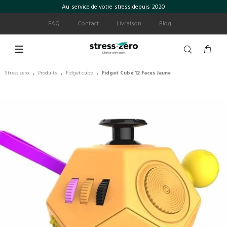
Au service de votre stress depuis 2020
FAQ
Contact
Livraison
Blog
Stress zero
Produits
Fidget cube
Fidget Cube 12 Faces Jaune
›
›
›