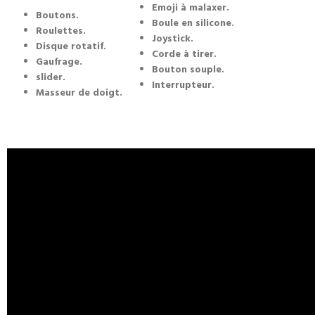
Emoji à malaxer.
Boutons.
Boule en silicone.
Roulettes.
Joystick.
Disque rotatif.
Corde à tirer.
Gaufrage.
Bouton souple.
slider.
Interrupteur.
Masseur de doigt.