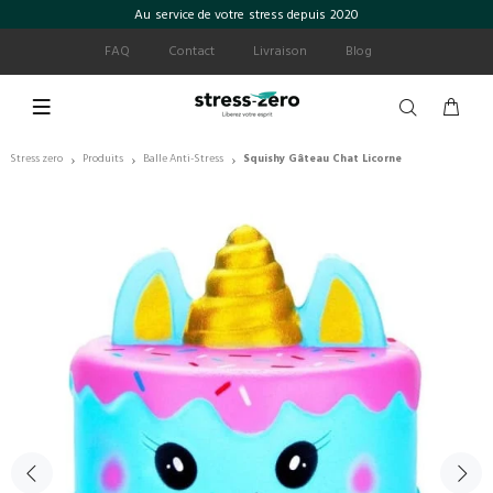
Au service de votre stress depuis 2020
FAQ
Contact
Livraison
Blog
Stress zero
Produits
Balle Anti-Stress
Squishy Gâteau Chat Licorne
›
›
›