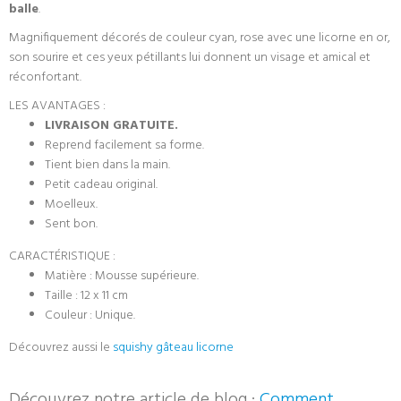
balle
.
Magnifiquement décorés de couleur cyan, rose avec une licorne en or,
son sourire et ces yeux pétillants lui donnent un visage et amical et
réconfortant.
LES AVANTAGES :
LIVRAISON GRATUITE.
Reprend facilement sa forme.
Tient bien dans la main.
Petit cadeau original.
Moelleux.
Sent bon.
CARACTÉRISTIQUE :
Matière : Mousse supérieure.
Taille : 12 x 11 cm
Couleur : Unique.
Découvrez aussi le
squishy gâteau licorne
Découvrez notre article de blog :
Comment