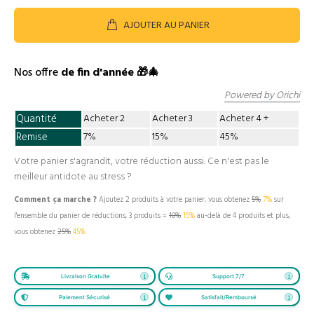
AJOUTER AU PANIER
Nos offre
de fin d'année 🎁🎄
Powered by Orichi
Quantité
Acheter 2
Acheter 3
Acheter 4
Remise
7%
15%
45%
Votre panier s'agrandit, votre réduction aussi. Ce n'est pas le
meilleur antidote au stress ?
Comment ça marche ?
Ajoutez 2 produits à votre panier, vous obtenez
5%
7%
sur
l'ensemble du panier de réductions, 3 produits =
10%
15%
au-delà de 4 produits et plus,
vous obtenez
25%
45%
Livraison Gratuite
Support 7/7
Paiement Sécurisé
Satisfait/Remboursé