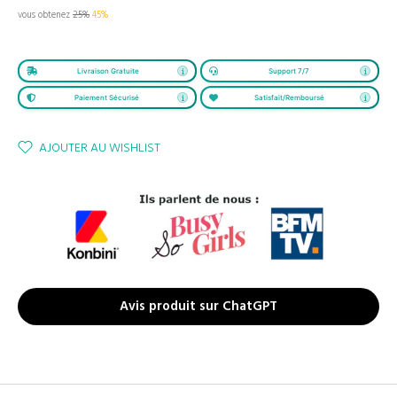
vous obtenez
25%
45%
Livraison Gratuite
Support 7/7
Paiement Sécurisé
Satisfait/Remboursé
AJOUTER AU WISHLIST
Avis produit sur ChatGPT