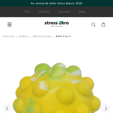
Au service de votre stress depuis 2020
FAQ
Contact
Livraison
Blog
Stress zero
Produits
Balle Anti-Stress
Balle Pop It
›
›
›