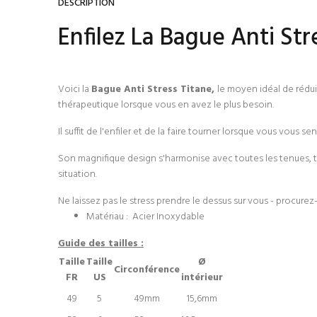
DESCRIPTION
Enfilez La Bague Anti Str
Voici la
Bague Anti Stress Titane,
le moyen idéal de rédui
thérapeutique lorsque vous en avez le plus besoin.
Il suffit de l'enfiler et de la faire tourner lorsque vous vous 
Son magnifique design s'harmonise avec toutes les tenues, ta
situation.
Ne laissez pas le stress prendre le dessus sur vous - procur
Matériau :
Acier Inoxydable
Guide des tailles :
Taille
Taille
Ø
Circonférence
FR
US
intérieur
49
5
49mm
15,6mm