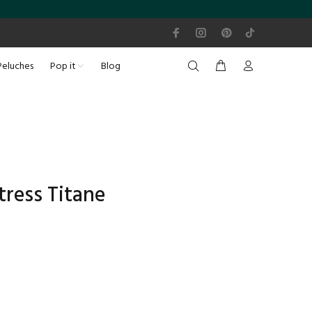
Peluches
Pop it
Blog
tress Titane