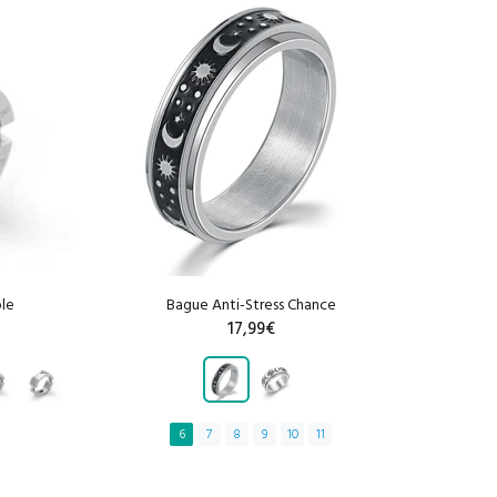
ble
Bague Anti-Stress Chance
Bag
17,99€
6
7
8
9
10
11
AJOUTER AU PANIER
R