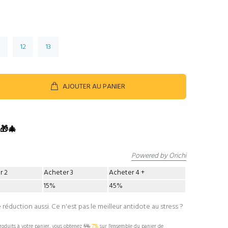
12
13
AJOUTER AU PANIER
 🎁🎄
Powered by Orichi
r 2
Acheter 3
Acheter 4
15%
45%
 réduction aussi. Ce n'est pas le meilleur antidote au stress ?
oduits à votre panier, vous obtenez
5%
7%
sur l'ensemble du panier de