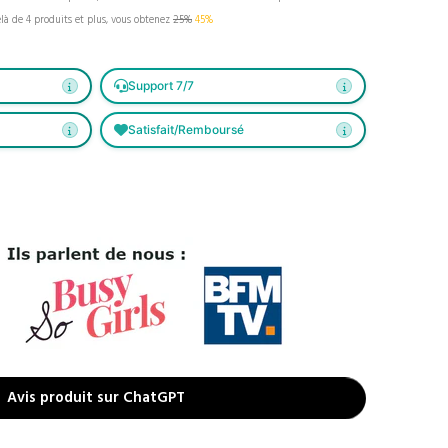
là de 4 produits et plus, vous obtenez
25%
45%
Support 7/7
Satisfait/Remboursé
Avis produit sur ChatGPT