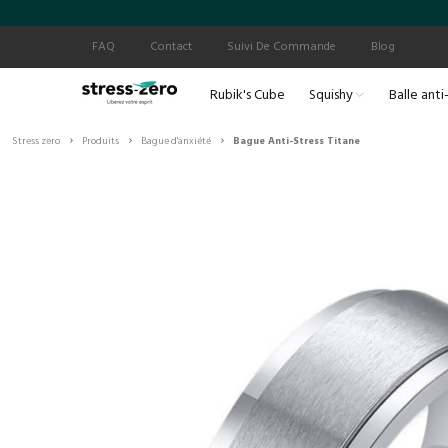
FAQ
Contact
Suivi De Commande
Blog
Rubik's Cube
Squishy
Balle anti
›
›
›
Stress zero
Produits
Bague d'anxiété
Bague Anti-Stress Titane