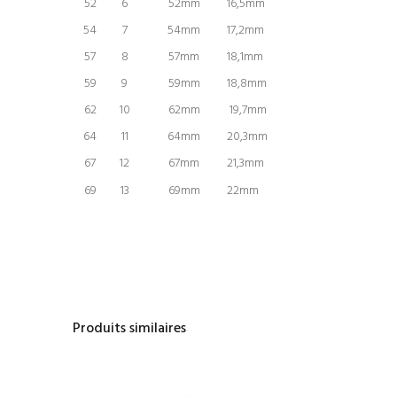
52
6
52mm
16,5mm
54
7
54mm
17,2mm
57
8
57mm
18,1mm
59
9
59mm
18,8mm
62
10
62mm
19,7mm
64
11
64mm
20,3mm
67
12
67mm
21,3mm
69
13
69mm
22mm
Produits similaires