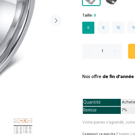
Taille:
8
8
9
10
11
Nos offre
de fin d'année
Quantité
Achete
Remise
7%
Votre panier s'agrandit, votre
Comment ça marche ?
Ajoutez 2 pr