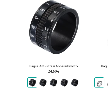
Bague Anti-Stress Appareil Photo
Bagu
essé
24,50€
AJOUTER AU PANIER
2