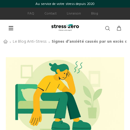
Au service de votre stress depuis 2020
FAQ
Contact
Livraison
Blog
Le Blog Anti-Stress
Signes d’anxiété causés par un excès d
›
›