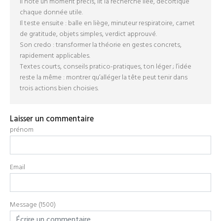
Il note un moment précis, lit la recherche liée, décortique
chaque donnée utile.
Il teste ensuite : balle en liège, minuteur respiratoire, carnet
de gratitude, objets simples, verdict approuvé.
Son credo : transformer la théorie en gestes concrets,
rapidement applicables.
Textes courts, conseils pratico-pratiques, ton léger ; l’idée
reste la même : montrer qu’alléger la tête peut tenir dans
trois actions bien choisies.
Laisser un commentaire
prénom
Email
Message (1500)