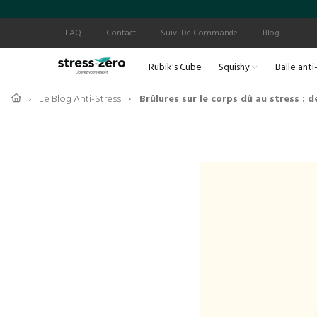
FAQ
Contact
Suivi De Commande
Blog
Rubik's Cube
Squishy
Balle anti
Le Blog Anti-Stress
Brûlures sur le corps dû au stress : 
›
›