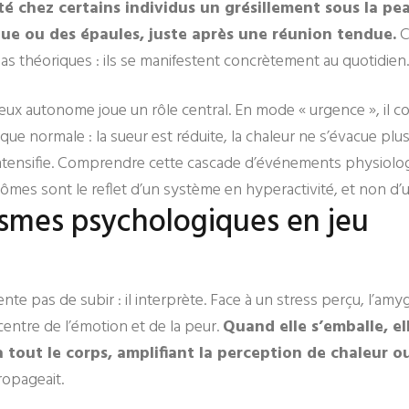
té chez certains individus un grésillement sous la pe
ue ou des épaules, juste après une réunion tendue.
C
s théoriques : ils se manifestent concrètement au quotidien.
eux autonome joue un rôle central. En mode « urgence », il cou
que normale : la sueur est réduite, la chaleur ne s’évacue plu
’intensifie. Comprendre cette cascade d’événements physiol
ômes sont le reflet d’un système en hyperactivité, et non d’u
smes psychologiques en jeu
nte pas de subir : il interprète. Face à un stress perçu, l’am
entre de l’émotion et de la peur.
Quand elle s’emballe, el
 tout le corps, amplifiant la perception de chaleur o
propageait.