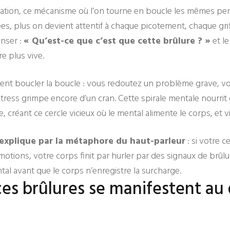
ination, ce mécanisme où l’on tourne en boucle les mêmes pe
s, plus on devient attentif à chaque picotement, chaque gri
enser :
« Qu’est-ce que c’est que cette brûlure ? »
et le
e plus vive.
vient boucler la boucle : vous redoutez un problème grave, v
 stress grimpe encore d’un cran. Cette spirale mentale nourrit
 créant ce cercle vicieux où le mental alimente le corps, et v
'explique par la métaphore du haut-parleur
: si votre 
otions, votre corps finit par hurler par des signaux de brûlur
al avant que le corps n’enregistre la surcharge.
s brûlures se manifestent au 