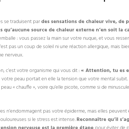
es se traduisent par
des sensations de chaleur vive, de 
s qu’aucune source de chaleur externe n’en soit la c
’emballe : vous passez la main sur votre nuque, et vous ress
’est pas un coup de soleil ni une réaction allergique, mais bie
me nerveux.
n, c’est votre organisme qui vous dit :
« Attention, tu es e
votre peau portait en elle la tension que votre mental subit
 peau « chauffe », voire qu’elle picote, comme si de minuscul
ures n’endommagent pas votre épiderme, mais elles peuvent ê
ouloureuses si le stress est intense.
Reconnaître qu’il s’a
tension nerveuse est la première étape
pour éviter de 