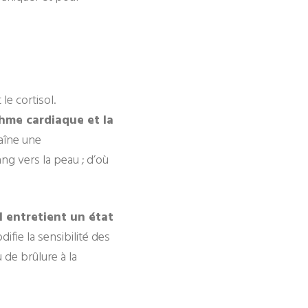
le cortisol.
thme cardiaque et la
aîne une
ang vers la peau ; d’où
l entretient un état
ifie la sensibilité des
 de brûlure à la