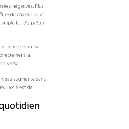
nsées négatives. Plus
ffure de chaleur sous
 simple fait d’y prêter
ous imaginez un mal
 directement la
ice-versa.
cerveau augmente sans
e. La clé est de
quotidien