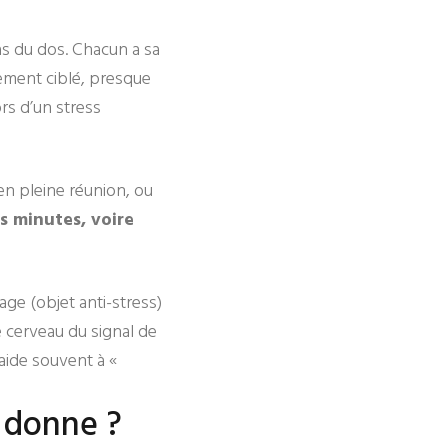
as du dos. Chacun a sa
tement ciblé, presque
ors d’un stress
en pleine réunion, ou
s minutes, voire
e (objet anti-stress)
e cerveau du signal de
 aide souvent à «
a donne ?