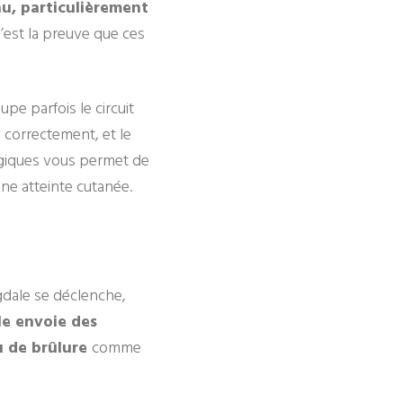
au, particulièrement
’est la preuve que ces
pe parfois le circuit
s correctement, et le
ogiques vous permet de
ne atteinte cutanée.
ygdale se déclenche,
le envoie des
u de brûlure
comme