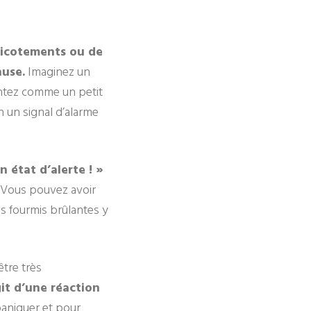
picotements ou de
ause.
Imaginez un
entez comme un petit
n un signal d’alarme
n état d’alerte ! »
. Vous pouvez avoir
es fourmis brûlantes y
tre très
git d’une réaction
paniquer et pour