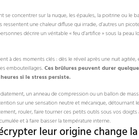
 se concentrer sur la nuque, les épaules, la poitrine ou le b
s ressentent une chaleur diffuse qui irradie, d’autres un pico
 personnes décrire un véritable « feu d’artifice » sous la peau l
ent à des moments clés : dès le réveil après une nuit agitée, 
es embouteillages.
Ces brûlures peuvent durer quelque
 heures si le stress persiste.
iatement, un anneau de compression ou un ballon de massag
ttention sur une sensation neutre et mécanique, détournant l
ment, rouler, faire tourner ces petits outils sous vos doigts
cumulée et à faire baisser la température interne.
écrypter leur origine change l