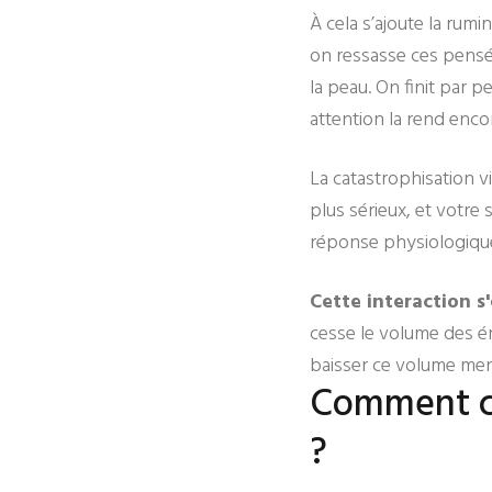
À cela s’ajoute la rum
on ressasse ces pensée
la peau. On finit par p
attention la rend encor
La catastrophisation 
plus sérieux, et votre
réponse physiologique,
Cette interaction s
cesse le volume des ém
baisser ce volume ment
Comment ce
?