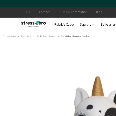
FAQ
Contact
Suivi De Commande
Blog
Rubik's Cube
Squishy
Balle anti
›
›
›
Stress zero
Produits
Balle Anti-Stress
Squishy Licorne vache