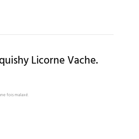
quishy Licorne Vache.
ne fois malaxé.