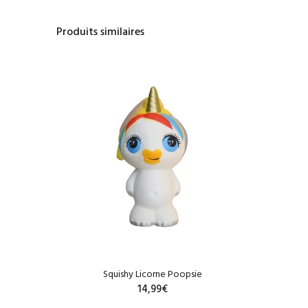
Produits similaires
Squishy Licorne Poopsie
l
14,99€