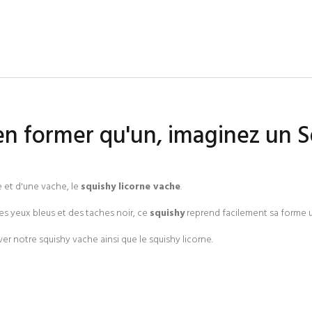
n former qu'un, imaginez un S
e et d'une vache, le
squishy licorne vache
.
es yeux bleus et des taches noir, ce
squishy
reprend facilement sa forme u
er notre squishy vache ainsi que le squishy licorne.