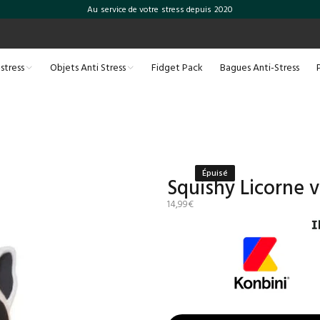
Au service de votre stress depuis 2020
-stress
Objets Anti Stress
Fidget Pack
Bagues Anti-Stress
Épuisé
Squishy Licorne 
14,99€