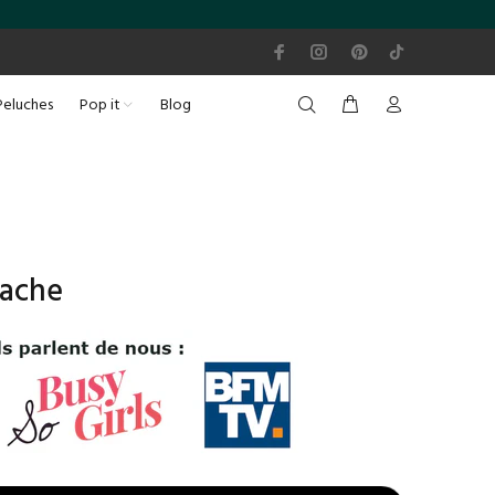
Peluches
Pop it
Blog
vache