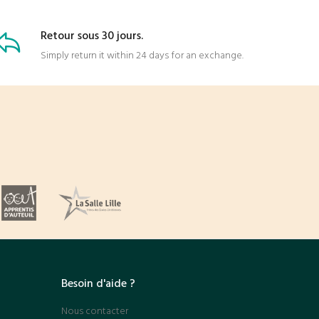
AJOUTER AU PANIER
Retour sous 30 jours.
R
Simply return it within 24 days for an exchange.
Besoin d'aide ?
Nous contacter