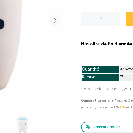
Nos offre
de fin d'année
Quantité
Achete
Remise
7%
Votre panier s'agrandit, votre
Comment ça marche ?
Ajoutez 2 pr
réductions, 3 produits =
10%
15%
au-de
Livraison Gratuite