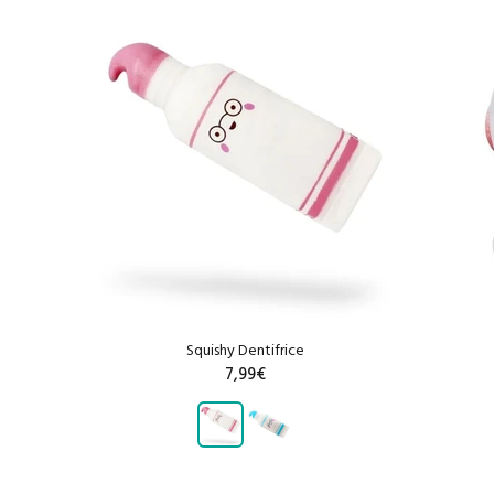
Squishy Dentifrice
7,99€
R
AJOUTER AU PANIER