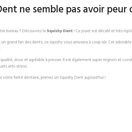
ent ne semble pas avoir peur 
tre bureau ? Découvrez le
Squishy Dent
! Ce jouet est décalé et très rigol
n grand fan des dents, ce squishy vous amusera à coup sûr. Cet adorable vi
.
qualité, doux et agréable à presser. Il est également super mignon et con
ets anti-stress.
otre fierté dentaire, prenez un Squishy Dent aujourd'hui !