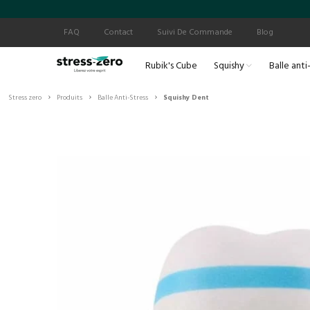
FAQ
Contact
Suivi De Commande
Blog
Rubik's Cube
Squishy
Balle anti
›
›
›
Stress zero
Produits
Balle Anti-Stress
Squishy Dent