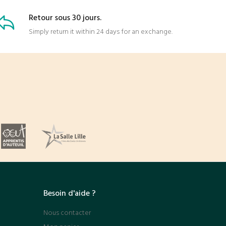
Retour sous 30 jours.
Simply return it within 24 days for an exchange.
Besoin d'aide ?
Nous contacter