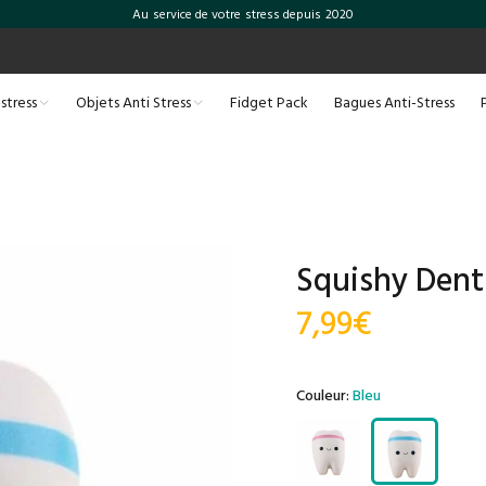
Au service de votre stress depuis 2020
-stress
Objets Anti Stress
Fidget Pack
Bagues Anti-Stress
Squishy Dent
7,99€
Couleur:
Bleu