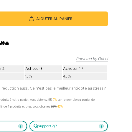
AJOUTER AU PANIER
 🎁🎄
Powered by Orichi
r 2
Acheter 3
Acheter 4
15%
45%
 réduction aussi. Ce n'est pas le meilleur antidote au stress ?
oduits à votre panier, vous obtenez
5%
7%
sur l'ensemble du panier de
là de 4 produits et plus, vous obtenez
25%
45%
Support 7/7