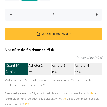
AJOUTER AU PANIER
Nos offre
de fin d'année 🎁🎄
Powered by Orichi
Quantité
Acheter 2
Acheter 3
Acheter 4
Remise
7%
15%
45%
Votre panier s'agrandit, votre réduction aussi. Ce n'est pas le
meilleur antidote au stress ?
Comment ça marche ?
Ajoutez 2 produits à votre panier, vous obtenez
5%
7%
sur
l'ensemble du panier de réductions, 3 produits =
10%
15%
au-delà de 4 produits et plus,
vous obtenez
25%
45%