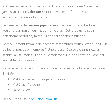
Préparez-vous à déguster le snack le plus mignon que l'océan ait
jamais vu ! La
peluche sushi cat
kawaii est prêt pour vous
accompagner quotidiennement.
Les amateurs de
cuisine japonaise
en voudront un autant qu'ils
veulent leur nori et leur riz, et même plus ! Cette peluche sushi
parfaitement douce, faites-lui des câlins sans restriction.
Le mouvement kawai a de nombreux membres, vous allez devenir l'un
de leurs nouveaux membres ? Une grosse tête ovale sans nez, un
sashimi au saumon au thon ou omelette sur le dos cette peluche est
adorablement kawaii.
Sa taille parfaite de 45cm en fait une peluche parfaite pour des câlins
illimitée.
Matériau de remplissage : Coton PP
Matériau : Peluche
Taille : 45cm
Découvrez aussi la
peluche kawaii riz