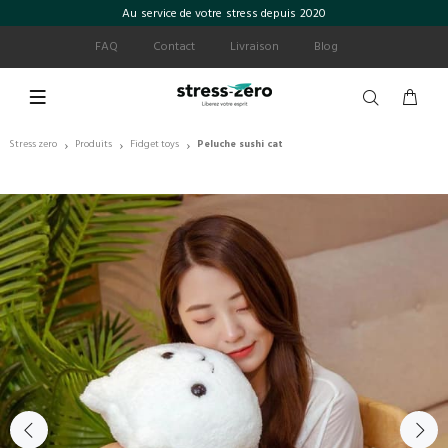
Au service de votre stress depuis 2020
FAQ
Contact
Livraison
Blog
Stress zero
Produits
Fidget toys
Peluche sushi cat
›
›
›