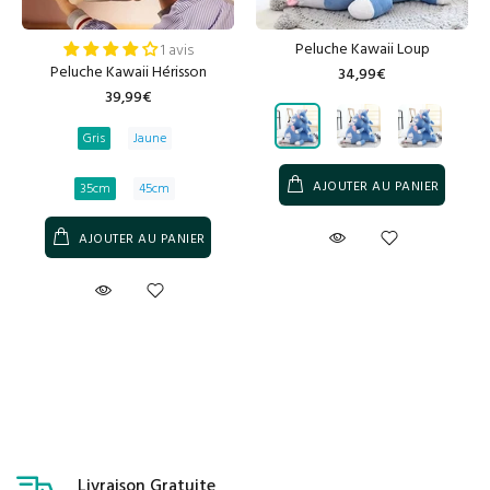
Peluche Kawaii Loup
1 avis
Peluche Kawaii Hérisson
34,99€
39,99€
Gris
Jaune
AJOUTER AU PANIER
35cm
45cm
AJOUTER AU PANIER
Livraison Gratuite