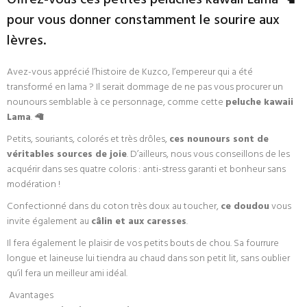
Offrez-vous ces petites peluches kawaii Lama 🦙
pour vous donner constamment le sourire aux
lèvres.
Avez-vous apprécié l’histoire de Kuzco, l’empereur qui a été
transformé en lama ? Il serait dommage de ne pas vous procurer un
nounours semblable à ce personnage, comme cette
peluche kawaii
Lama
. 🦙
Petits, souriants, colorés et très drôles,
ces nounours sont de
véritables sources de joie
. D’ailleurs, nous vous conseillons de les
acquérir dans ses quatre coloris : anti-stress garanti et bonheur sans
modération !
Confectionné dans du coton très doux au toucher,
ce doudou
vous
invite également au
câlin et aux caresses
.
Il fera également le plaisir de vos petits bouts de chou. Sa fourrure
longue et laineuse lui tiendra au chaud dans son petit lit, sans oublier
qu’il fera un meilleur ami idéal.
Avantages