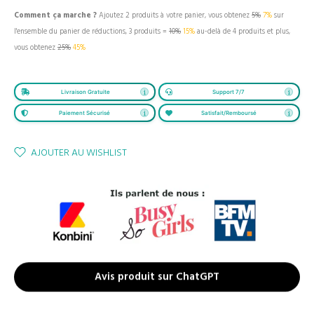
Comment ça marche ?
Ajoutez 2 produits à votre panier, vous obtenez
5%
7%
sur
l'ensemble du panier de réductions, 3 produits =
10%
15%
au-delà de 4 produits et plus,
vous obtenez
25%
45%
Livraison Gratuite
Support 7/7
Paiement Sécurisé
Satisfait/Remboursé
AJOUTER AU WISHLIST
Avis produit sur ChatGPT