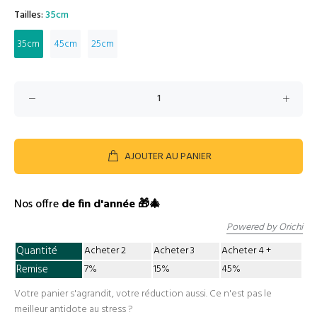
Tailles:
35cm
35cm
45cm
25cm
AJOUTER AU PANIER
Nos offre
de fin d'année 🎁🎄
Powered by Orichi
Quantité
Acheter 2
Acheter 3
Acheter 4
Remise
7%
15%
45%
Votre panier s'agrandit, votre réduction aussi. Ce n'est pas le
meilleur antidote au stress ?