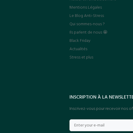
Mentions Légales
Le Blog Anti-Stress
Qui sommes-nous ?
Ils parlent de nous 🤩
Black Friday
Actualités
Stress et plus
INSCRIPTION À LA NEWSLETT
Inscrivez-vous pour recevoir nos off