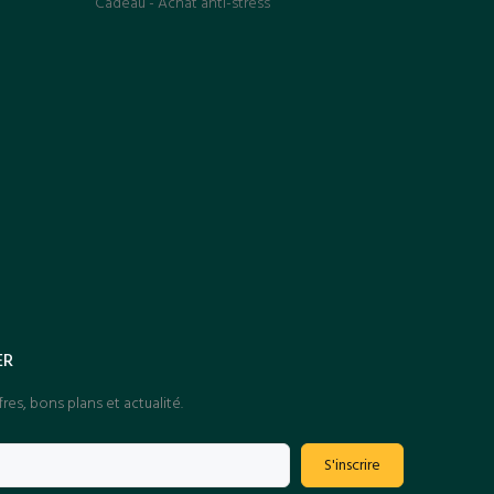
Cadeau - Achat anti-stress
ER
res, bons plans et actualité.
S'inscrire