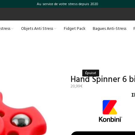
Au service de votre stress depuis 2020
-stress
Objets Anti Stress
Fidget Pack
Bagues Anti-Stress
Épuisé
Hand Spinner 6 bi
20,99€