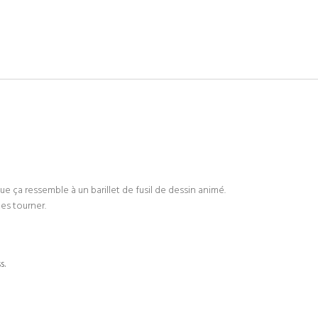
que ça ressemble à un barillet de fusil de dessin animé.
tes tourner.
s.