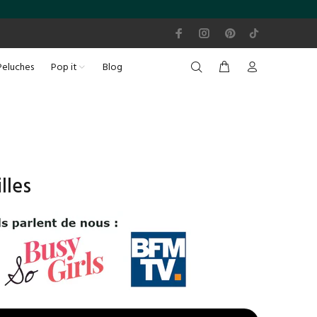
Peluches
Pop it
Blog
lles