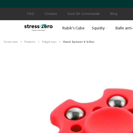
FAQ
Contact
Suivi De Commande
Blog
Rubik's Cube
Squishy
Balle anti
›
›
›
Stress zero
Produits
Fidget toys
Hand Spinner 6 billes