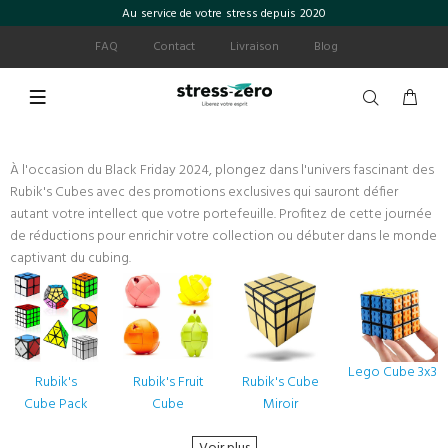
Au service de votre stress depuis 2020
FAQ
Contact
Livraison
Blog
À l'occasion du Black Friday 2024, plongez dans l'univers fascinant des
Rubik's Cubes avec des promotions exclusives qui sauront défier
autant votre intellect que votre portefeuille. Profitez de cette journée
de réductions pour enrichir votre collection ou débuter dans le monde
captivant du cubing.
Lego Cube 3x3
Rubik's
Rubik's Fruit
Rubik's Cube
Cube Pack
Cube
Miroir