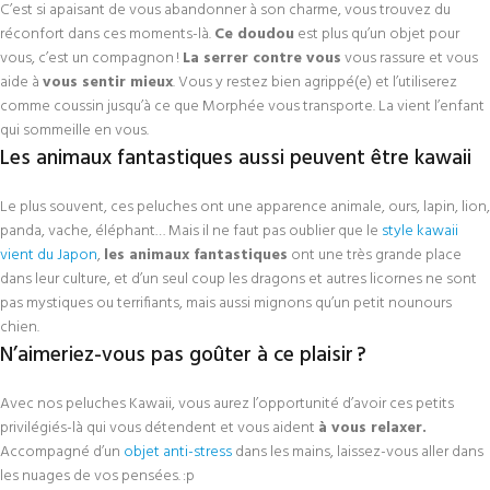
C’est si apaisant de vous abandonner à son charme, vous trouvez du
réconfort dans ces
moments-là
.
Ce doudou
est plus qu’un objet pour
vous, c’est un compagnon !
La serrer contre vous
vous rassure et vous
aide à
vous sentir mieux
. Vous y restez bien agrippé(e) et l’utiliserez
comme coussin jusqu’à ce que Morphée vous transporte. La vient l’enfant
qui sommeille en vous.
Les animaux fantastiques aussi peuvent être kawaii
Le plus souvent, ces peluches ont une apparence animale, ours, lapin, lion,
panda, vache, éléphant… Mais il ne faut pas oublier que le
style kawaii
vient du Japon
,
les animaux fantastiques
ont une très grande place
dans leur culture, et d’un seul coup les dragons et autres licornes ne sont
pas mystiques ou terrifiants, mais aussi mignons qu’un petit nounours
chien.
N’aimeriez-vous pas goûter à ce plaisir ?
Avec nos peluches Kawaii, vous aurez l’opportunité d’avoir ces petits
privilégiés-là qui vous détendent et vous aident
à vous relaxer.
Accompagné d’un
objet anti-stress
dans les mains, laissez-vous aller dans
les nuages de vos pensées. :p