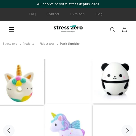
Au service de votre stress depuis 2020
FAQ
Contact
Livraison
Blog
Stress zero
Produits
Fidget toys
Pack Squishy
›
›
›