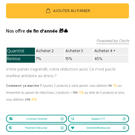
AJOUTER AU PANIER
Nos offre
de fin d'année 🎁🎄
Powered by Orichi
Quantité
Acheter 2
Acheter 3
Acheter 4
Remise
7%
15%
45%
Votre panier s'agrandit, votre réduction aussi. Ce n'est pas le
meilleur antidote au stress ?
Comment ça marche ?
Ajoutez 2 produits à votre panier, vous obtenez
5%
7%
sur
l'ensemble du panier de réductions, 3 produits =
10%
15%
au-delà de 4 produits et plus,
vous obtenez
25%
45%
Livraison Gratuite
Support 7/7
Paiement Sécurisé
Satisfait/Remboursé