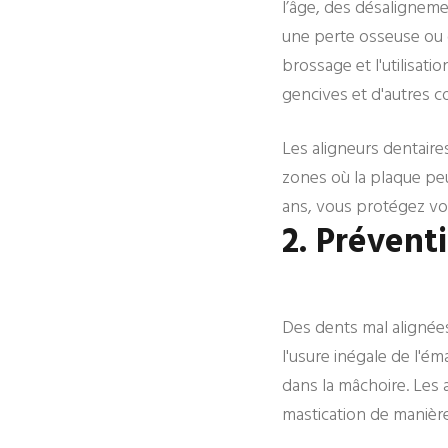
l’âge, des désalignem
une perte osseuse ou 
brossage et l'utilisatio
gencives et d'autres c
Les aligneurs dentaire
zones où la plaque peu
ans, vous protégez vo
2. Prévent
Des dents mal alignée
l'usure inégale de l'é
dans la mâchoire. Les 
mastication de manièr