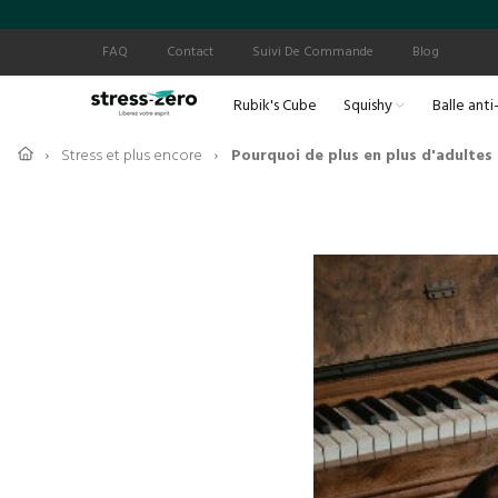
FAQ
Contact
Suivi De Commande
Blog
Rubik's Cube
Squishy
Balle anti
Stress et plus encore
Pourquoi de plus en plus d'adultes 
›
›