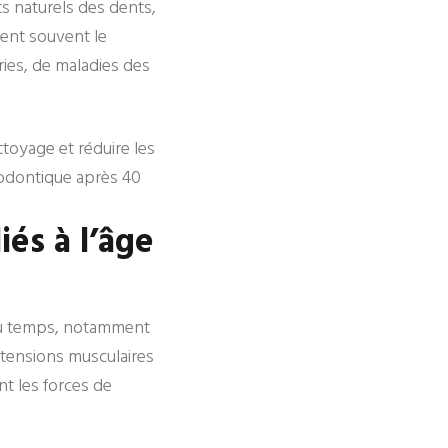
s naturels des dents,
dent souvent le
aries, de maladies des
ttoyage et réduire les
hodontique après 40
iés à l’âge
 du temps, notamment
s tensions musculaires
t les forces de