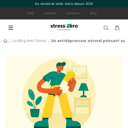
Au service de votre stress depuis 2020
FAQ
Contact
Livraison
Blog
Le Blog Anti-Stress
Un antidépresseur naturel puissant suffi
›
›